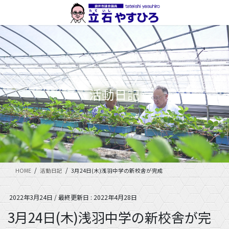
コ
ナ
ン
ビ
テ
ゲ
ン
ー
ツ
シ
に
ョ
移
ン
動
に
活動日記
移
動
HOME
活動日記
3月24日(木)浅羽中学の新校舎が完成
2022年3月24日
/ 最終更新日 :
2022年4月28日
3月24日(木)浅羽中学の新校舎が完