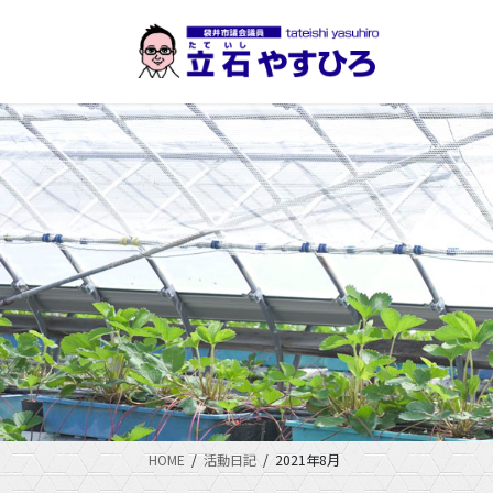
コ
ナ
ン
ビ
テ
ゲ
ン
ー
ツ
シ
に
ョ
移
ン
動
に
移
動
HOME
活動日記
2021年8月