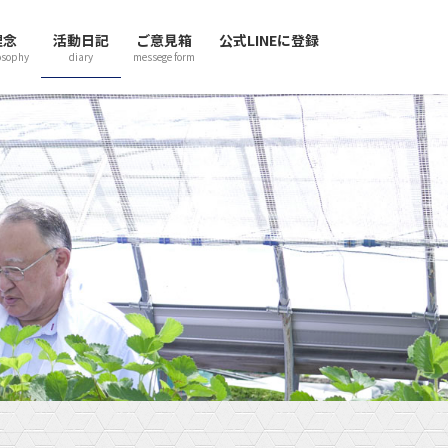
理念
活動日記
ご意見箱
公式LINEに登録
osophy
diary
messege form