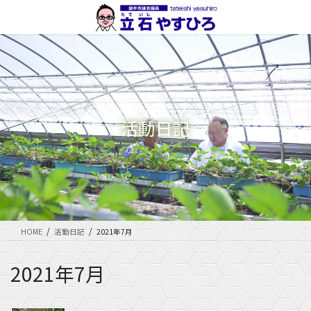
コ
ナ
ン
ビ
テ
ゲ
ン
ー
ツ
シ
に
ョ
移
ン
動
に
活動日記
移
動
HOME
活動日記
2021年7月
2021年7月