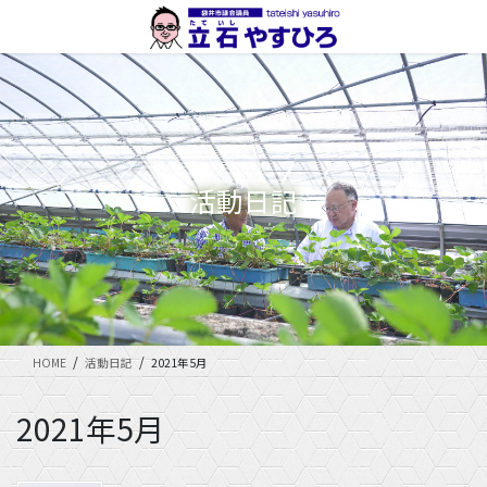
コ
ナ
ン
ビ
テ
ゲ
ン
ー
ツ
シ
に
ョ
移
ン
動
に
活動日記
移
動
HOME
活動日記
2021年5月
2021年5月