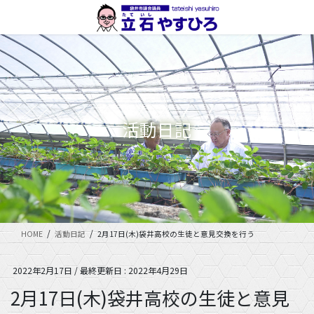
コ
ナ
ン
ビ
テ
ゲ
ン
ー
ツ
シ
に
ョ
移
ン
動
に
活動日記
移
動
HOME
活動日記
2月17日(木)袋井高校の生徒と意見交換を行う
2022年2月17日
/ 最終更新日 :
2022年4月29日
2月17日(木)袋井高校の生徒と意見