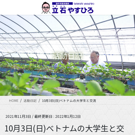
コ
ナ
ン
ビ
テ
ゲ
ン
ー
ツ
シ
に
ョ
移
ン
動
に
活動日記
移
動
HOME
活動日記
10月3日(日)べトナムの大学生と交流
2021年11月3日
/ 最終更新日 :
2022年1月12日
10月3日(日)べトナムの大学生と交