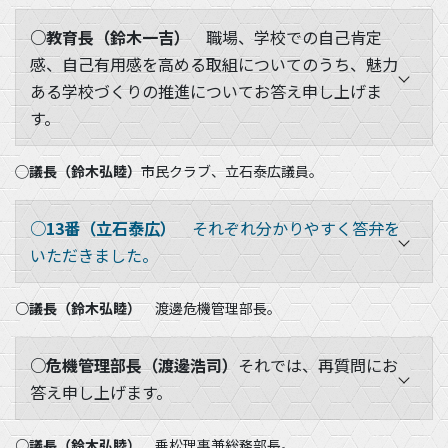
○教育長（鈴木一吉）
職場、学校での自己肯定
感、自己有用感を高める取組についてのうち、魅力
ある学校づくりの推進についてお答え申し上げま
す。
◯議長（鈴木弘睦）
市民クラブ、立石泰広議員。
○13番（立石泰広）
それぞれ分かりやすく答弁を
いただきました。
○議長（鈴木弘睦）
渡邊危機管理部長。
○危機管理部長（渡邊浩司）
それでは、再質問にお
答え申し上げます。
○議長（鈴木弘睦）
乗松理事兼総務部長。