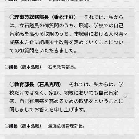
○理事兼総務部長（乗松里好）
それでは、私から
は、立石議員の御質問のうち、職場、学校での自己
肯定感を高める取組のうち、市職員における人材育
成基本方針に組織風土改善を定めていくことについ
ての御質問をいただきました。
○議長（鈴木弘睦）
石黒教育部長。
○教育部長（石黒克明）
それでは、私からは、学
校だけではなく、家庭、地域においても自己肯定
感、自己有用感を高めるための取組をということに
関しましてお答えを申し上げます。
○議長（鈴木弘睦）
渡邊危機管理部長。