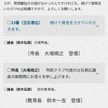
ろが、質問趣旨のお話がなかったんですけれども、続けて御発言
いただければ結構ですので、よろしくお願いします。
○13番（立石泰広）
続けて発言をさせていただ
きます。
○議長（鈴木弘睦）
大場市長。
〔市長 大場規之 登壇〕
○市長（大場規之）
市民クラブ代表の立石泰広議
員の御質問にお答えを申し上げます。
○議長（鈴木弘睦）
鈴木教育長。
〔教育長 鈴木一吉 登壇〕