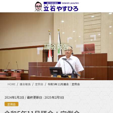
コ
ナ
ン
ビ
テ
ゲ
ン
ー
ツ
シ
に
ョ
移
ン
動
に
議会報告
移
動
HOME
議会報告
定例会
令和5年11月議会：定例会
2024年1月2日
/ 最終更新日 :
2025年2月5日
定例会