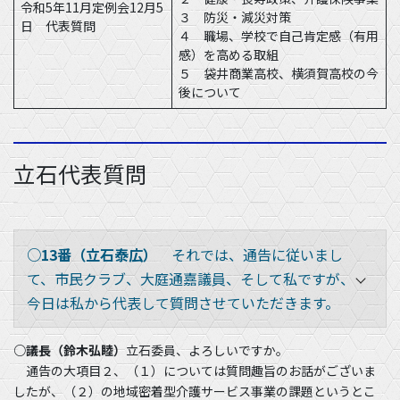
令和5年11月定例会12月5
３ 防災・減災対策
日 代表質問
４ 職場、学校で自己肯定感（有用
感）を高める取組
５ 袋井商業高校、横須賀高校の今
後について
立石代表質問
○13番（立石泰広）
それでは、通告に従いまし
て、市民クラブ、大庭通嘉議員、そして私ですが、
今日は私から代表して質問させていただきます。
○議長（鈴木弘睦）
立石委員、よろしいですか。
通告の大項目２、（１）については質問趣旨のお話がございま
したが、（２）の地域密着型介護サービス事業の課題というとこ